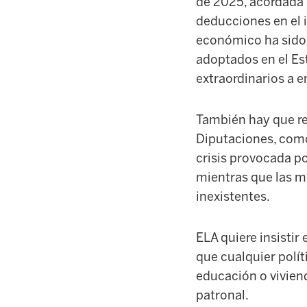
de 2025,
acordada 
deducciones en el 
económico ha sido u
adoptados en el Est
extraordinarios a e
También
hay que re
Diputaciones, como
crisis
provocada po
mientras que las m
inexistentes.
ELA quiere
insistir 
que cualquier polít
educación o vivien
patronal.