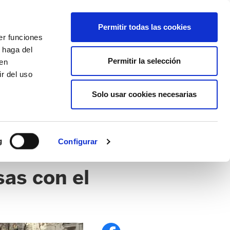
EU
ES
EN
FR
Permitir todas las cookies
er funciones
AFÍLIATE
 haga del
Permitir la selección
den
r del uso
Solo usar cookies necesarias
g
Configurar
sas con el