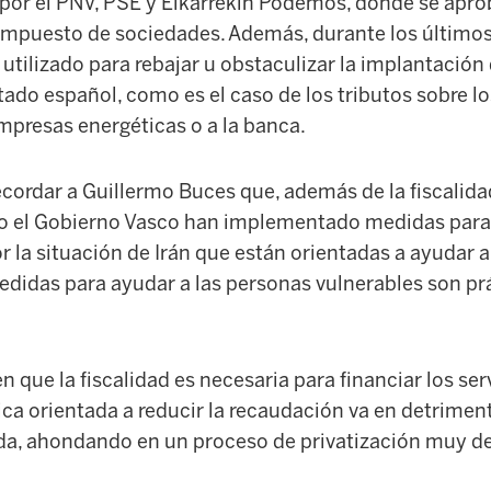
por el PNV, PSE y Elkarrekin Podemos,
donde se a
p
ro
impuesto de sociedades. Además, durante los últimos
tilizado para rebajar u obstaculizar la implantación
ado español, como es el caso de los tributos sobre lo
mpresas energéticas o a la banca.
cordar a Guillermo Buces que, además de la fiscalida
 el Gobierno Vasco han implementado medidas para h
r la situación
de Irán que están orientadas a ayudar a
edidas para ayudar a las personas vulnerables son p
en que la fiscalidad es necesaria para financiar los ser
ica orientada a reducir la recaudación va en detrime
da, ahondando en un proceso de privatización muy del