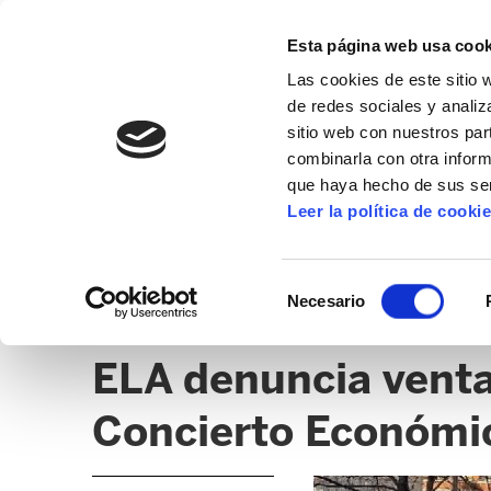
Esta página web usa cook
Las cookies de este sitio 
de redes sociales y analiz
sitio web con nuestros par
combinarla con otra inform
que haya hecho de sus ser
GABINETE DE ESTUDIOS
Leer la política de cooki
ESTUDIOS
ANÁLISIS DE COYUNTURA
NOTI
Selección
Necesario
de
FISCALIDAD
consentimiento
ELA denuncia ventaj
Concierto Económi