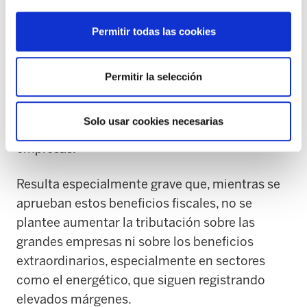
recaudaron más de 20.300 millones de euros
Permitir todas las cookies
en 2025, lo que supone un incremento superior
al 10% respecto al año anterior. A pesar de ello,
las instituciones optan por reducir su
Permitir la selección
capacidad recaudatoria en más de medio
millar de millones, reduciendo más si cabe la
Solo usar cookies necesarias
recaudación por parte de los beneficios de las
empresas.
Resulta especialmente grave que, mientras se
aprueban estos beneficios fiscales, no se
plantee aumentar la tributación sobre las
grandes empresas ni sobre los beneficios
extraordinarios, especialmente en sectores
como el energético, que siguen registrando
elevados márgenes.