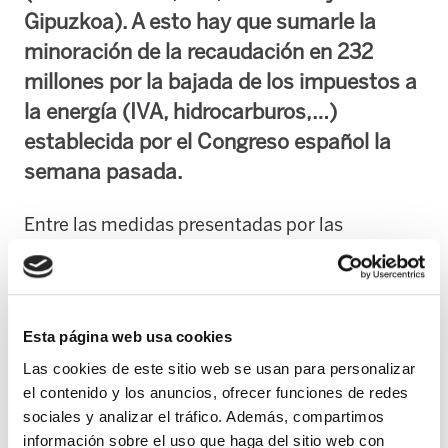
Gipuzkoa). A esto hay que sumarle la
minoración de la recaudación en 232
millones por la bajada de los impuestos a
la energía (IVA, hidrocarburos,…)
establecida por el Congreso español la
semana pasada.
Entre las medidas presentadas por las
Diputaciones destacan los aplazamientos de
deudas tributarias sin intereses, la agilización
de devoluciones fiscales, la flexibilización de
pagos fraccionados y nuevas deducciones en
Esta página web usa cookies
el Impuesto de Sociedades.
Las cookies de este sitio web se usan para personalizar
el contenido y los anuncios, ofrecer funciones de redes
ELA denuncia que estas políticas vuelven a
sociales y analizar el tráfico. Además, compartimos
información sobre el uso que haga del sitio web con
situar en el centro los intereses empresariales