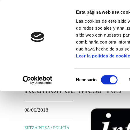
Esta página web usa cook
Las cookies de este sitio 
de redes sociales y analiz
sitio web con nuestros par
combinarla con otra inform
que haya hecho de sus ser
ERTZAINTZA / POLICÍA FORAL
Leer la política de cooki
TEMAS ADMINISTRATIVOS
Selección
Necesario
de
Reunión de Mesa 103
consentimiento
08/06/2018
ERTZAINTZA / POLICÍA