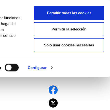
EU
ES
EN
FR
Permitir todas las cookies
er funciones
AFÍLIATE
 haga del
Permitir la selección
den
r del uso
Solo usar cookies necesarias
g
Configurar