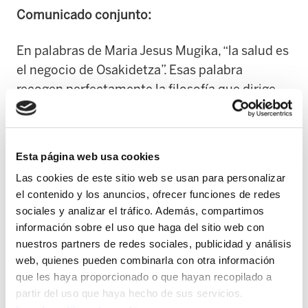
Comunicado conjunto:
En palabras de Maria Jesus Mugika, “la salud es
el negocio de Osakidetza”. Esas palabra
recogen perfectamente la filosofía que dirige
Osakidetza; quieren que la sanidad sea una
fuente de negocio. Un suculento negocio para
las empresas que trabajan en la sanidad. Aquí
Esta página web usa cookies
tres ejemplos:
Las cookies de este sitio web se usan para personalizar
el contenido y los anuncios, ofrecer funciones de redes
Garbialdi: Ha tenido un beneficio
sociales y analizar el tráfico. Además, compartimos
acumulado los últimos tres años de
información sobre el uso que haga del sitio web con
1.518.797 euros. Garbialdi supone un gasto
nuestros partners de redes sociales, publicidad y análisis
para Osakidetza superior a los 30 millones
web, quienes pueden combinarla con otra información
que les haya proporcionado o que hayan recopilado a
de euros anuales.
partir del uso que haya hecho de sus servicios.