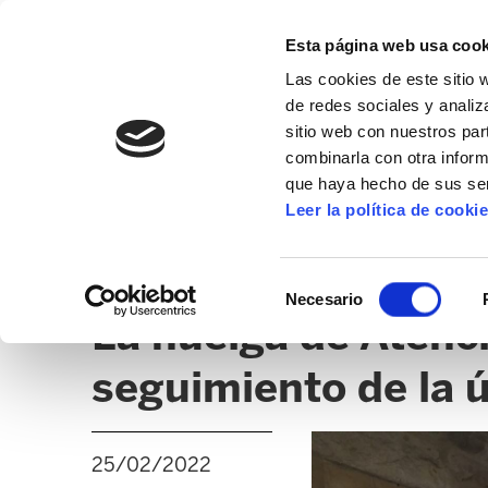
Esta página web usa cook
Las cookies de este sitio 
de redes sociales y analiz
sitio web con nuestros par
combinarla con otra inform
que haya hecho de sus ser
SANIDAD
Leer la política de cooki
NOTICIAS
TEMAS ADMINISTRATIVOS
OPE
Selección
Necesario
de
La huelga de Atenc
consentimiento
seguimiento de la 
25/02/2022