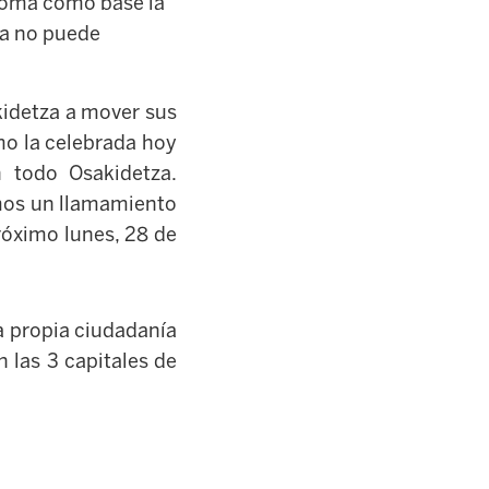
toma como base la
la no puede
kidetza a mover sus
mo la celebrada hoy
n todo Osakidetza.
mos un llamamiento
róximo lunes, 28 de
a propia ciudadanía
 las 3 capitales de