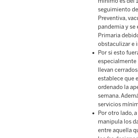
mínimo es del 1
seguimiento de 
Preventiva, vac
pandemia y se e
Primaria debido
obstaculizar e 
Por si esto fue
especialmente p
llevan cerrados
establece que e
ordenado la ape
semana. Además
servicios mínim
Por otro lado, 
manipula los d
entre aquella 