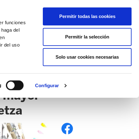
EU
ES
EN
FR
Permitir todas las cookies
er funciones
AFÍLIATE
 haga del
Permitir la selección
den
r del uso
Solo usar cookies necesarias
g
Configurar
l mayor
etza