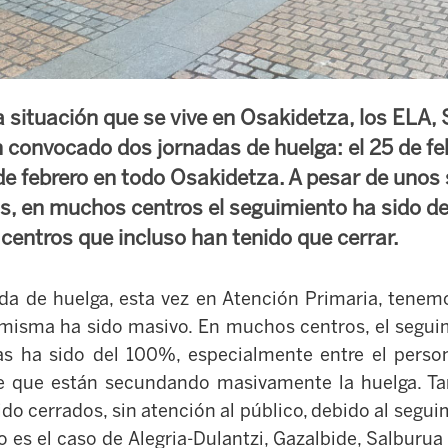
a situación que se vive en Osakidetza, los ELA,
onvocado dos jornadas de huelga: el 25 de fe
de febrero en todo Osakidetza. A pesar de unos 
, en muchos centros el seguimiento ha sido d
centros que incluso han tenido que cerrar.
da de huelga, esta vez en Atención Primaria, tenem
misma ha sido masivo. En muchos centros, el segui
as ha sido del 100%, especialmente entre el perso
te que están secundando masivamente la huelga. T
o cerrados, sin atención al público, debido al segui
 es el caso de Alegria-Dulantzi, Gazalbide, Salburua