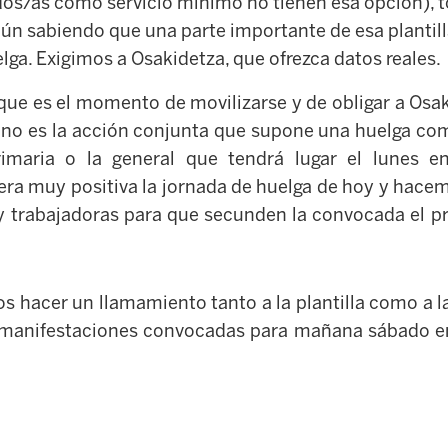
dos/as como servicio mínimo no tienen esa opción), 
, aún sabiendo que una parte importante de esa plantil
lga. Exigimos a Osakidetza, que ofrezca datos reales.
que es el momento de movilizarse y de obligar a Osa
ino es la acción conjunta que supone una huelga co
imaria o la general que tendrá lugar el lunes e
ra muy positiva la jornada de huelga de hoy y hace
 y trabajadoras para que secunden la convocada el p
 hacer un llamamiento tanto a la plantilla como a l
s manifestaciones convocadas para mañana sábado en