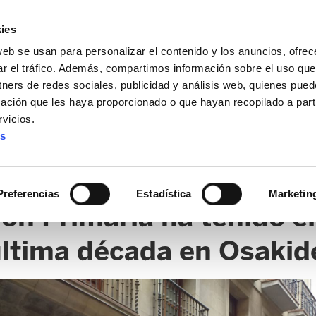
ies
web se usan para personalizar el contenido y los anuncios, ofrec
ar el tráfico. Además, compartimos información sobre el uso que
tners de redes sociales, publicidad y análisis web, quienes pue
ación que les haya proporcionado o que hayan recopilado a parti
vicios.
es
S
Preferencias
Estadística
Marketin
ión Primaria ha tenido e
última década en Osakid