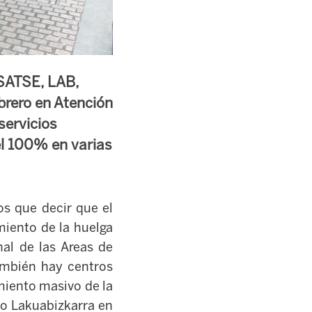
 SATSE, LAB,
brero en Atención
servicios
el 100% en varias
os que decir que el
miento de la huelga
nal de las Areas de
ambién hay centros
miento masivo de la
 o Lakuabizkarra en