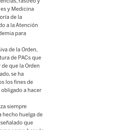
encias, rastreo y
les y Medicina
oría de la
do a la Atención
ndemia para
iva de la Orden,
rtura de PACs que
 de que la Orden
ado, se ha
s los fines de
 obligado a hacer
etza siempre
a hecho huelga de
s señalado que