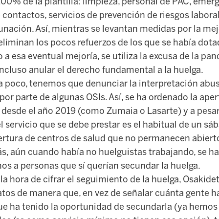
00% de la plantilla: limpieza, personal de PAC, emerg
contactos, servicios de prevención de riesgos labora
unación. Así, mientras se levantan medidas por la mej
liminan los pocos refuerzos de los que se había dota
 a esa eventual mejoría, se utiliza la excusa de la pa
incluso anular el derecho fundamental a la huelga.
ra poco, tenemos que denunciar la interpretación abus
or parte de algunas OSIs. Así, se ha ordenado la ape
 desde el año 2019 (como Zumaia o Lasarte) y a pesar
l servicio que se debe prestar es el habitual de un sáb
rtura de centros de salud que no permanecen abierto
, aún cuando había no huelguistas trabajando, se ha
os a personas que sí querían secundar la huelga.
a la hora de cifrar el seguimiento de la huelga, Osakid
atos de manera que, en vez de señalar cuánta gente h
que ha tenido la oportunidad de secundarla (ya hemo