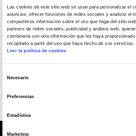
El plazo de reclamación será de 10 días hábiles,
Las cookies de este sitio web se usan para personalizar el c
desde el 30 de marzo al 12 de abril de 2017
.
anuncios, ofrecer funciones de redes sociales y analizar el t
compartimos información sobre el uso que haga del sitio we
Para ver los listados pincha en el siguiente link,
partners de redes sociales, publicidad y análisis web, quien
listados
combinarla con otra información que les haya proporcionado
https://lc2014.osakidetza.eus/aLC/cas/Listados/
recopilado a partir del uso que haya hecho de sus servicios.
Leer la política de cookies
Provisionales
, luego sigue la siguiente ruta,
categoría > prioridad 4 (interinidad o
sustitución).
Selección
Necesario
de
Ver resolución y modelo de reclamación
consentimiento
Preferencias
Estadística
Marketing