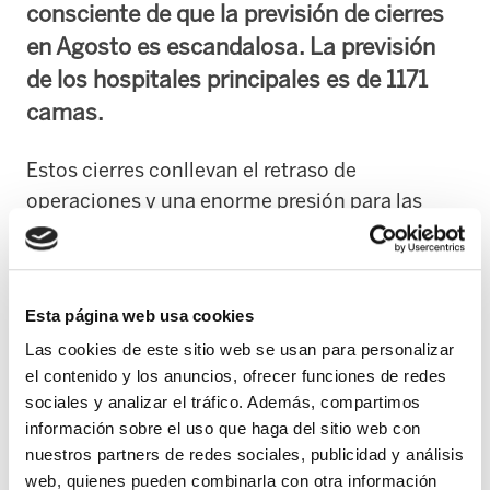
consciente de que la previsión de cierres
en Agosto es escandalosa. La previsión
de los hospitales principales es de 1171
camas.
Estos cierres conllevan el retraso de
operaciones y una enorme presión para las
urgencias, que corren el peligro de colapsarse
por la falta de camas para el ingreso de
pacientes.
Esta página web usa cookies
No sólo se cierran camas, en Atención Primaria
Las cookies de este sitio web se usan para personalizar
el contenido y los anuncios, ofrecer funciones de redes
por no sustituir a todos los profesionales de
sociales y analizar el tráfico. Además, compartimos
todos los cupos están llegando a atender hasta
información sobre el uso que haga del sitio web con
70 pacientes por día por el cierre de agendas y
nuestros partners de redes sociales, publicidad y análisis
asunción de varios cupos por un profesional.
web, quienes pueden combinarla con otra información