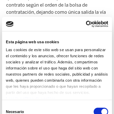
contrato según el orden de la bolsa de
contratación, dejando como única salida la vía
jurídica para reclamar lo que ellos mismos
tienen decretado.
ELA ha exigido en repetidas ocasiones a
Esta página web usa cookies
Osakidetza la necesidad de crear un sistema
Las cookies de este sitio web se usan para personalizar
donde el orden de la bolsa de contratación sea
el contenido y los anuncios, ofrecer funciones de redes
público y trasparente, evitando este tipo de
sociales y analizar el tráfico. Además, compartimos
situaciones. De momento, parece que no
información sobre el uso que haga del sitio web con
nuestros partners de redes sociales, publicidad y análisis
tienen intención de cambiar y seguramente
web, quienes pueden combinarla con otra información
surgirán surgiendo casos similares.
que les haya proporcionado o que hayan recopilado a
partir del uso que haya hecho de sus servicios.
ELA quiere hacer público que nuestros
Leer la política de cookies
servicios jurídicos están ganando demandas
Selección
por este tipo de “cacicadas y chulerías” de las
Necesario
de