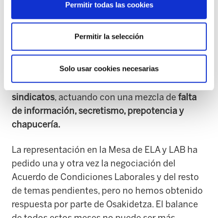
OSIs, el HUA en Araba, la Red de Salud Mental
Permitir todas las cookies
de Bizkaia, la condiciones de movilidad y
promoción interna, la OPE y la contratación, o
Permitir la selección
la integración de la Sanidad Penitenciaria en
Osakidetza. En todos estos temas,
Osakidetza
Solo usar cookies necesarias
ha negado la posibilidad de negociación real
haciendo caso omiso a las propuestas de los
sindicatos
, actuando con una mezcla de
falta
de información, secretismo, prepotencia y
chapucería.
La representación en la Mesa de ELA y LAB ha
pedido una y otra vez la negociación del
Acuerdo de Condiciones Laborales y del resto
de temas pendientes, pero no hemos obtenido
respuesta por parte de Osakidetza. El balance
de todos estos meses no puede ser más