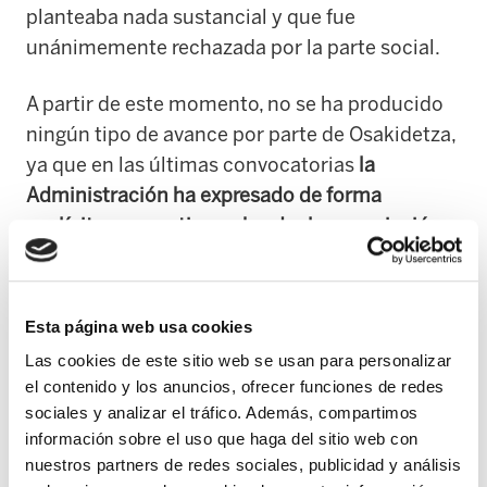
planteaba nada sustancial y que fue
unánimemente rechazada por la parte social.
A partir de este momento, no se ha producido
ningún tipo de avance por parte de Osakidetza,
ya que en las últimas convocatorias
la
Administración ha expresado de forma
explícita su negativa a abordar la negociación
de un nuevo Acuerdo de Condiciones
Laborales.
Esta página web usa cookies
Pero además de esta negativa a la negociación
Las cookies de este sitio web se usan para personalizar
colectiva (que ya es de por sí muy limitada en
el contenido y los anuncios, ofrecer funciones de redes
la administración, es decir, cuando la patronal
sociales y analizar el tráfico. Además, compartimos
es el gobierno y quien hace los decretos),
información sobre el uso que haga del sitio web con
Osakidetza ha elaborado una estrategia para
nuestros partners de redes sociales, publicidad y análisis