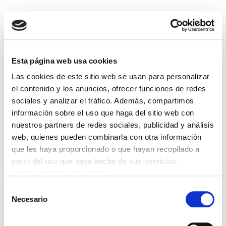
Osakidetza, sistemáticamente incurre en un
fraude de ley, al realizar contratos eventuales
cuando debiera hacerlos de sustitución. De
Esta página web usa cookies
esta forma, a día de hoy, hay personas que no
teniendo acreditado el perfil de euskera, están
Las cookies de este sitio web se usan para personalizar
el contenido y los anuncios, ofrecer funciones de redes
trabajando en puestos en los que el citado
sociales y analizar el tráfico. Además, compartimos
perfil es preceptivo, es decir requisito
información sobre el uso que haga del sitio web con
imprescindible. Por lo tanto esta grave
nuestros partners de redes sociales, publicidad y análisis
irregularidad posibilita el que no se cumplan
web, quienes pueden combinarla con otra información
los porcentajes establecidos en los planes de
que les haya proporcionado o que hayan recopilado a
euskera de las distintas organizaciones, y es
partir del uso que haya hecho de sus servicios.
Leer la política de cookies
una triquiñuela que la administración utiliza
habitualmente para seguir fomentando el
Selección
Necesario
de
enchufismo.
consentimiento