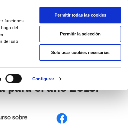
EU
ES
EN
FR
Permitir todas las cookies
er funciones
AFÍLIATE
 haga del
Permitir la selección
den
r del uso
Solo usar cookies necesarias
g
Configurar
 para el año 2015:
urso sobre