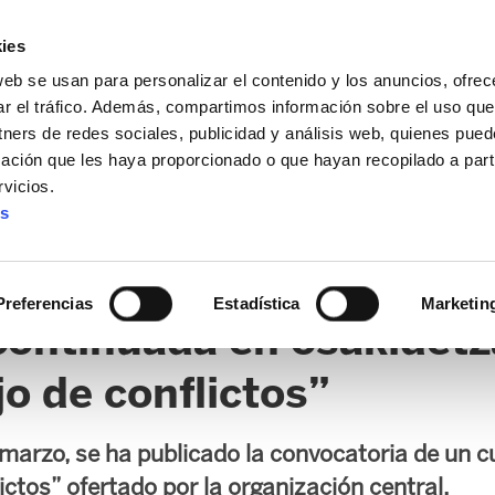
ies
web se usan para personalizar el contenido y los anuncios, ofrec
ar el tráfico. Además, compartimos información sobre el uso que
tners de redes sociales, publicidad y análisis web, quienes pue
ación que les haya proporcionado o que hayan recopilado a parti
vicios.
es
S
Preferencias
Estadística
Marketin
continuada en osakidetza
o de conflictos”
marzo, se ha publicado la convocatoria de un c
ctos” ofertado por la organización central.