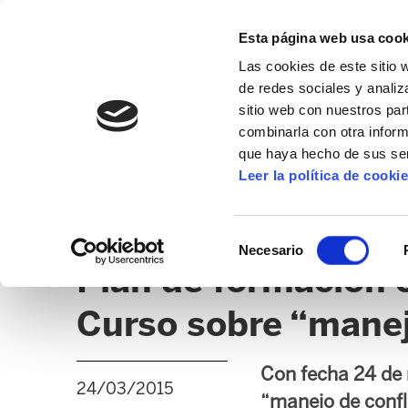
Esta página web usa cook
Las cookies de este sitio 
de redes sociales y analiz
sitio web con nuestros par
combinarla con otra inform
que haya hecho de sus ser
SANIDAD
Leer la política de cooki
NOTICIAS
TEMAS ADMINISTRATIVOS
OPE
Selección
Necesario
de
Plan de formación 
consentimiento
Curso sobre “manej
Con fecha 24 de 
24/03/2015
“manejo de confli