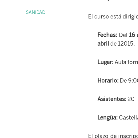
SANIDAD
El curso está dirig
Fechas:
Del
16 
abril
de 12015.
Lugar:
Aula form
Horario:
De 9:00
Asistentes:
20
Lengüa:
Castell
El plazo de inscrip