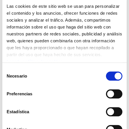
que Osakidetza es ajena a esas
Las cookies de este sitio web se usan para personalizar
reivindicaciones”, afirma. “Una vez más, Madrid
el contenido y los anuncios, ofrecer funciones de redes
vuelve a ser la excusa perfecta. Se le olvida
sociales y analizar el tráfico. Además, compartimos
decir, sin embargo, que está en sus manos
información sobre el uso que haga del sitio web con
nuestros partners de redes sociales, publicidad y análisis
solucionar cuestiones que las plantillas están
web, quienes pueden combinarla con otra información
reivindicando, como es por ejemplo, eliminar
que les haya proporcionado o que hayan recopilado a
las guardias médicas obligatorias de 24 horas”,
partir del uso que haya hecho de sus servicios.
añade ELA.
Leer la política de cookies
Selección
Mientras el Consejero apela a Madrid, lamenta
Necesario
de
ELA, no cumple con sus obligaciones propias y
consentimiento
mantiene sin renovar las condiciones de
Preferencias
trabajo de su plantilla. Osakidetza tiene un
Acuerdo Regulador de Condiciones de Trabajo
Estadística
vencido desde hace más de 15 años
y las
negociaciones para renovarlo no avanzan. A