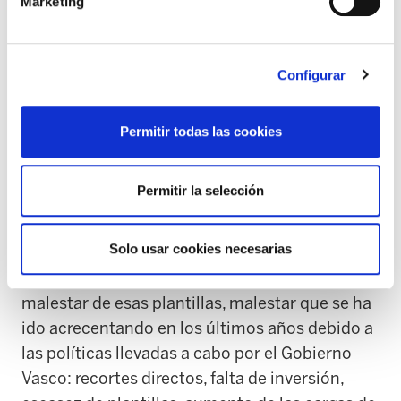
Marketing
pesar de los anuncios del Consejero de Salud
sobre OPEs y otras cuestiones, la plantilla de
Osakidetza sigue soportando condiciones
Configurar
laborales precarias que también son las
responsables de la escasez de perfiles en
algunas categorías.
Permitir todas las cookies
El personal facultativo está llevando a cabo
Permitir la selección
diferentes jornadas de huelga a nivel del Estado
Español. ELA asegura que los facultativos y
Solo usar cookies necesarias
facultativas de Osakidetza que están saliendo a
la huelga estos días son un buen ejemplo del
malestar de esas plantillas, malestar que se ha
ido acrecentando en los últimos años debido a
las políticas llevadas a cabo por el Gobierno
Vasco: recortes directos, falta de inversión,