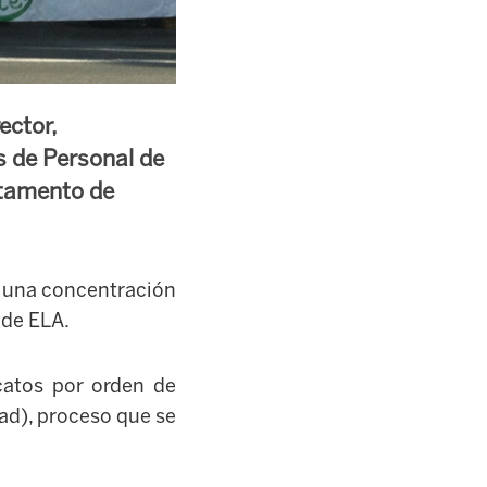
ector,
s de Personal de
rtamento de
n una concentración
 de ELA.
icatos por orden de
dad), proceso que se