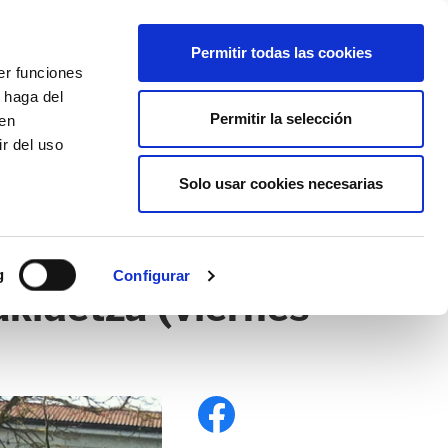
EU
ES
EN
FR
Permitir todas las cookies
er funciones
AFÍLIATE
 haga del
Permitir la selección
den
r del uso
Solo usar cookies necesarias
g
Configurar
akidetza (viernes