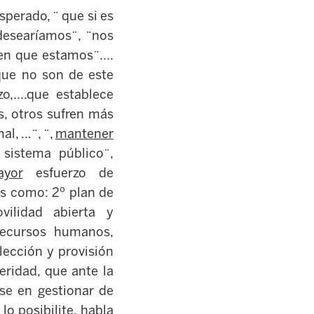
perado, ¨ que si es
desearíamos¨, ¨nos
en que estamos¨....
que no son de este
,....que establece
s, otros sufren más
al, …¨, ¨,
mantener
sistema público¨,
ayor
esfuerzo de
s como: 2º plan de
vilidad abierta y
recursos humanos,
elección y provisión
eridad, que ante la
rse en gestionar de
o posibilite, habla