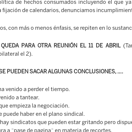
lítica de hechos consumados incluyendo el que ya 
la fijación de calendarios, denunciamos incumplimien
s, con más o menos énfasis, se repiten en lo sustanci
 QUEDA PARA OTRA REUNIÓN EL 11 DE ABRIL
(Ta
lateral el 2).
 SE PUEDEN SACAR ALGUNAS CONCLUSIONES, ….
a venido a perder el tiempo.
enido a tantear.
que empieza la negociación.
ue puede haber en el plano sindical.
i hay sindicatos que pueden estar gritando pero dispue
ura a ¨pase de pagina¨ en materia de recortes.