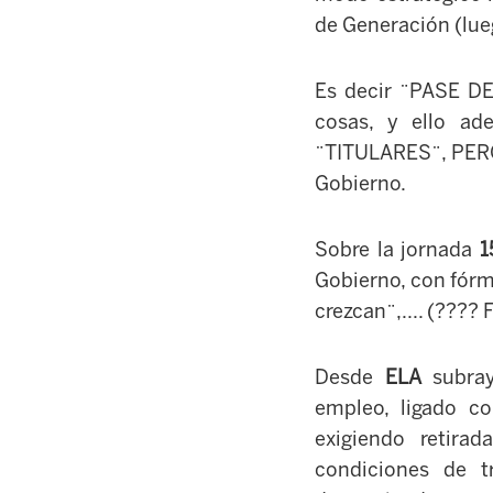
de Generación (lue
Es decir ¨PASE DE
cosas, y ello a
¨TITULARES¨, PERO
Gobierno.
Sobre la jornada
1
Gobierno, con fórm
crezcan¨,.... (???
Desde
ELA
subray
empleo, ligado c
exigiendo retirad
condiciones de tr