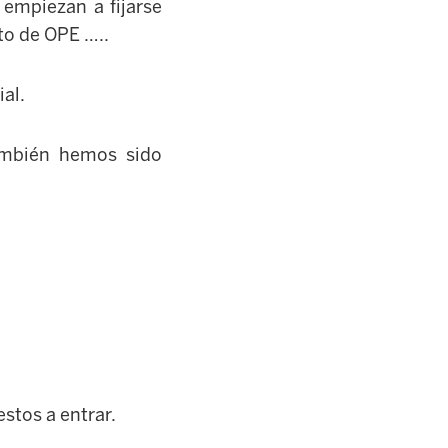
empiezan a fijarse
to de OPE …..
al.
mbién hemos sido
stos a entrar.