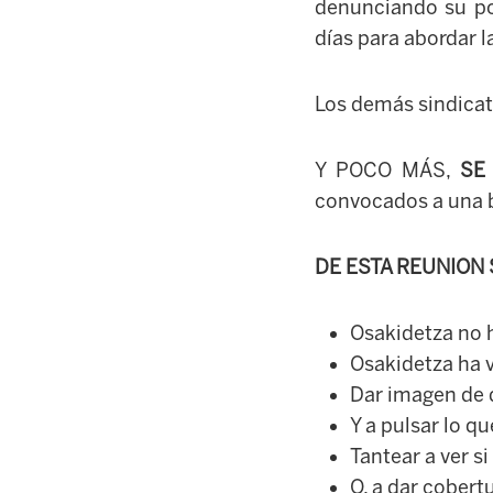
denunciando su po
días para abordar 
Los demás sindicato
Y POCO MÁS,
SE
convocados a una bi
DE ESTA REUNION
Osakidetza no h
Osakidetza ha v
Dar imagen de 
Y a pulsar lo q
Tantear a ver s
O, a dar cobert