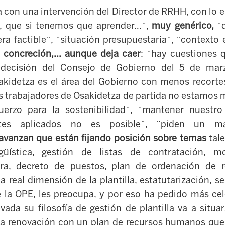
 con una intervención del Director de RRHH, con lo es
n, que si tenemos que aprender…¨,
muy genérico,
¨
ra factible¨, ¨situación presupuestaria¨, ¨contexto 
 concreción,... aunque deja caer
: ¨hay cuestiones 
a decisión del Consejo de Gobierno del 5 de marzo
sakidetza es el área del Gobierno con menos recorte
s trabajadores de Osakidetza de partida no estamos m
uerzo
para la sostenibilidad¨, ¨
mantener
nuestro 
rtes aplicados
no es posible
¨, ¨piden un
m
avanzan que están fijando posición sobre temas
tale
ngüística, gestión de listas de contratación, mo
era, decreto de puestos, plan de ordenación de 
 real dimensión de la plantilla, estatutarización, s
 la OPE, les preocupa, y por eso ha pedido más cel
ada su filosofía de gestión de plantilla va a situa
a renovación con un plan de recursos humanos que l