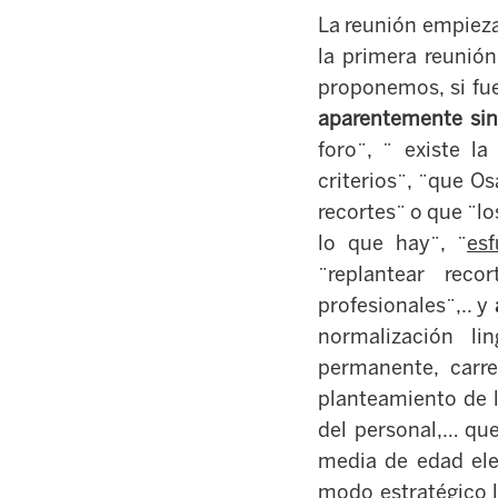
La reunión empieza
la primera reunió
proponemos, si fue
aparentemente sin
foro¨, ¨ existe l
criterios¨, ¨que O
recortes¨ o que ¨lo
lo que hay¨, ¨
esf
¨replantear reco
profesionales¨,.. y
normalización li
permanente, carr
planteamiento de la
del personal,… que
media de edad elev
modo estratégico l