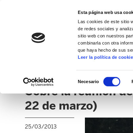
Esta página web usa cook
Las cookies de este sitio 
de redes sociales y analiz
sitio web con nuestros par
combinarla con otra inform
que haya hecho de sus ser
SANIDAD
Leer la política de cooki
NOTICIAS
TEMAS ADMINISTRATIVOS
OPE
Selección
Necesario
de
Sobre la reunión de
consentimiento
22 de marzo)
25/03/2013