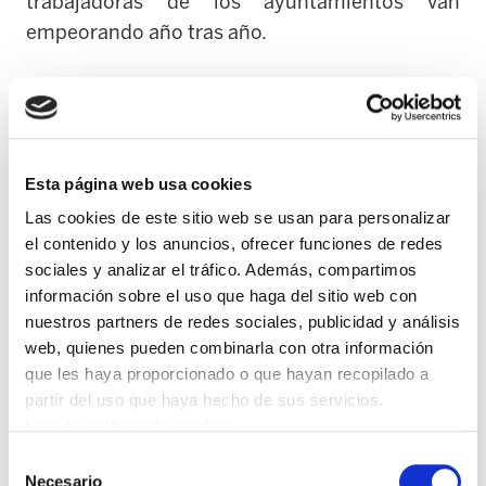
trabajadoras de los ayuntamientos van
empeorando año tras año.
Mientras tanto, el año pasado se puso en
marcha la mesa de negociación de Udalhitz y
está abierta la posibilidad de acordar las
condiciones laborales no renovadas hace 16
Esta página web usa cookies
años. Sin embargo, los partidos políticos PNV,
Las cookies de este sitio web se usan para personalizar
EH Bildu, PSE-EE y partidos independientes
el contenido y los anuncios, ofrecer funciones de redes
siguen hoy sin propuestas integrales y han
sociales y analizar el tráfico. Además, compartimos
información sobre el uso que haga del sitio web con
aprobado medidas relacionadas con el empleo
nuestros partners de redes sociales, publicidad y análisis
y el salario procedentes de Madrid. La última
web, quienes pueden combinarla con otra información
mesa negociadora tuvo lugar el pasado 7 de
que les haya proporcionado o que hayan recopilado a
mayo y no se recogieron suficientes avances en
partir del uso que haya hecho de sus servicios.
las propuestas de EUDEL y los partidos
Leer la política de cookies
políticos. La negociación va muy lenta y faltan
Selección
contenidos concretos.
Necesario
de