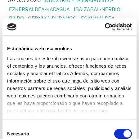
07/05/2026
INDUSTRIA ETA ERAIKUNTZA
EZKERRALDEA-KADAGUA
IBAIZABAL-NERBIOI
BILBO
GERNIKA-DURANGO
ESKUMALDEA
Esta página web usa cookies
Las cookies de este sitio web se usan para personalizar
el contenido y los anuncios, ofrecer funciones de redes
sociales y analizar el tráfico. Además, compartimos
información sobre el uso que haga del sitio web con
nuestros partners de redes sociales, publicidad y análisis
web, quienes pueden combinarla con otra información
que les haya proporcionado o que hayan recopilado a
El nuevo convenio, vigente para 2026-
partir del uso que haya hecho de sus servicios.
2027, contempla una subida salarial
Leer la política de cookies
cercana al 20% desde enero de 2026,
Selección
garantía de actualización al IPC en 2027,
Necesario
de