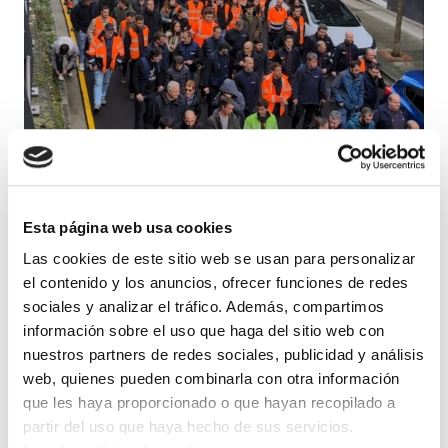
Esta página web usa cookies
Las cookies de este sitio web se usan para personalizar
el contenido y los anuncios, ofrecer funciones de redes
sociales y analizar el tráfico. Además, compartimos
El acuerdo garantiza subidas salariales
información sobre el uso que haga del sitio web con
nuestros partners de redes sociales, publicidad y análisis
por encima del IPC, nuevas
web, quienes pueden combinarla con otra información
contrataciones indefinidas y mejoras en
que les haya proporcionado o que hayan recopilado a
las condiciones laborales.
partir del uso que haya hecho de sus servicios.