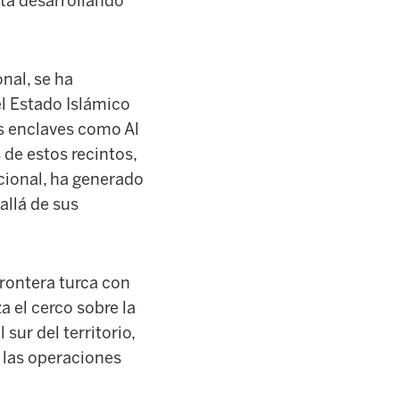
stá desarrollando
nal, se ha
el Estado Islámico
os enclaves como Al
 de estos recintos,
acional, ha generado
allá de sus
frontera turca con
 el cerco sobre la
ur del territorio,
y las operaciones