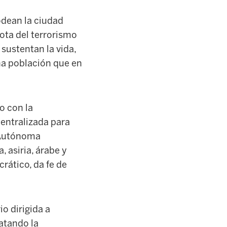
odean la ciudad
ota del terrorismo
 sustentan la vida,
na población que en
o con la
centralizada para
n Autónoma
, asiria, árabe y
ático, da fe de
io dirigida a
atando la