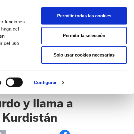
EU
ES
EN
FR
Permitir todas las cookies
er funciones
AFÍLIATE
 haga del
Permitir la selección
den
r del uso
Solo usar cookies necesarias
g
Configurar
rdo y llama a
l Kurdistán