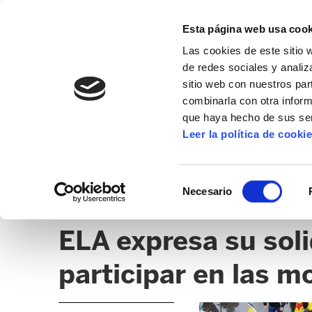
Esta página web usa cook
Las cookies de este sitio 
de redes sociales y analiz
sitio web con nuestros par
combinarla con otra inform
que haya hecho de sus ser
INTERNACIONAL
Leer la política de cooki
NOTICIAS
NEWSLETTER
CLICK
Selección
Necesario
de
KURDISTÁN
consentimiento
ELA expresa su soli
participar en las m