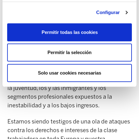
también limita el derecho de reunión,
permitiéndolo únicamente fuera del horario
Configurar
laboral, y condiciona la simple publicación de
información sindical en las instalaciones de la
Permitir todas las cookies
empresa a la autorización del empleador.
Permitir la selección
En la práctica, estos cambios tienden a afectar
con mayor dureza a los sectores más precarios
de la sociedad, reforzando las desigualdades
Solo usar cookies necesarias
que recaen principalmente sobre las mujeres,
la juventud, los y las inmigrantes y los
segmentos profesionales expuestos a la
inestabilidad y a los bajos ingresos.
Estamos siendo testigos de una ola de ataques
contra los derechos e intereses de la clase
trabajadora en toda Europa y nuestra