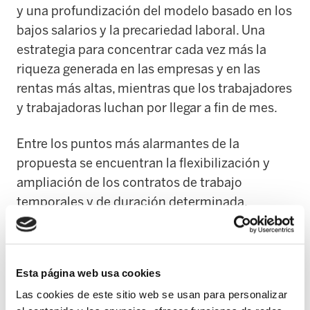
y una profundización del modelo basado en los
bajos salarios y la precariedad laboral. Una
estrategia para concentrar cada vez más la
riqueza generada en las empresas y en las
rentas más altas, mientras que los trabajadores
y trabajadoras luchan por llegar a fin de mes.
Entre los puntos más alarmantes de la
propuesta se encuentran la flexibilización y
ampliación de los contratos de trabajo
temporales y de duración determinada,
permiso para tercerizar puestos de trabajo
después de realizar despidos, la reducción del
periodo mínimo de trabajo temporal y cambios
Esta página web usa cookies
que debilitan aún más el régimen de los
Las cookies de este sitio web se usan para personalizar
trabajadores y trabajadoras de plataformas