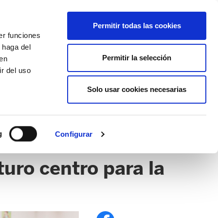
EU
ES
EN
FR
Permitir todas las cookies
er funciones
AFÍLIATE
 haga del
Permitir la selección
den
r del uso
Solo usar cookies necesarias
g
Configurar
uro centro para la