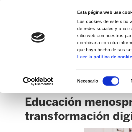
Esta página web usa cook
Las cookies de este sitio 
de redes sociales y analiz
sitio web con nuestros par
combinarla con otra inform
que haya hecho de sus ser
NAFARROA
Leer la política de cooki
NOTICIAS
SEDES
CLICK
Selección
Necesario
de
CENTRO DE RECURSOS PARA LA DIGITALI
consentimiento
Educación menospre
transformación digi