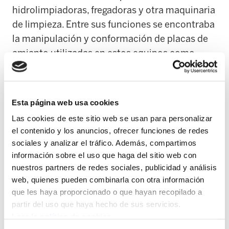
hidrolimpiadoras, fregadoras y otra maquinaria
de limpieza. Entre sus funciones se encontraba
la manipulación y conformación de placas de
amianto utilizadas en estos equipos como
protección frente a las altas temperaturas.
La sentencia desmonta la versión de la
Esta página web usa cookies
empresa, que negaba el uso de amianto en su
Las cookies de este sitio web se usan para personalizar
actividad, y asume los argumentos del Instituto
el contenido y los anuncios, ofrecer funciones de redes
de Salud Pública y Laboral de Navarra (ISPLN).
sociales y analizar el tráfico. Además, compartimos
El fallo recoge que las máquinas “llevaban una
información sobre el uso que haga del sitio web con
junta de amianto como protección”, debido a
nuestros partners de redes sociales, publicidad y análisis
las propiedades del material para soportar
web, quienes pueden combinarla con otra información
que les haya proporcionado o que hayan recopilado a
altas temperaturas.
partir del uso que haya hecho de sus servicios.
Leer la política de cookies
Asimismo, el juzgado considera probado que la