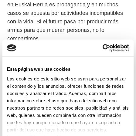
en Euskal Herria es propaganda y en muchos
casos se apuesta por actividades incompatibles
con la vida. Si el futuro pasa por producir más
armas para que mueran personas, no lo
compartimos.
Tenemos una Unión Europea sumisa a los
Estados Unidos. El proyecto europeo y el dinero
Esta página web usa cookies
público parece estar centrado únicamente en
Las cookies de este sitio web se usan para personalizar
producir más armas. En las empresas hay una
el contenido y los anuncios, ofrecer funciones de redes
preocupación sobre qué es lo que hacemos, para
sociales y analizar el tráfico. Además, compartimos
quién lo hacemos y para qué. Un ejemplo es
información sobre el uso que haga del sitio web con
Palestina. Tenemos claro que hay que romper
nuestros partners de redes sociales, publicidad y análisis
toda relación con un estado genocida como es
web, quienes pueden combinarla con otra información
Israel.
que les haya proporcionado o que hayan recopilado a
partir del uso que haya hecho de sus servicios.