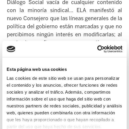
Diálogo Social vacía de cualquier contenido
con la minoría sindical… ELA manifestó al
nuevo Consejero que las líneas generales de la
política del gobierno están marcadas y que no
percibimos ningún interés en modificarlas; al
contrario, se afirma que van a continuar con
ellas.
ELA quiso llamar la atención sobre la
Esta página web usa cookies
inaceptable política fiscal que sufrimos,
Las cookies de este sitio web se usan para personalizar
explicando que los acuerdos fiscales entre PNV,
el contenido y los anuncios, ofrecer funciones de redes
PSE-EE y PP han sido completamente
sociales y analizar el tráfico. Además, compartimos
irrelevantes en términos de recaudación. El
información sobre el uso que haga del sitio web con
incremento de recaudación del 2014, del que el
nuestros partners de redes sociales, publicidad y análisis
web, quienes pueden combinarla con otra información
Gobierno hace propaganda, se debe a la injusta
que les haya proporcionado o que hayan recopilado a
reforma del IVA que realizó Montoro (PP). Un
partir del uso que haya hecho de sus servicios.