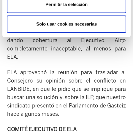
Permitir la selección
reglas de juego democrático en materia
sindical y social –que el propio Gobierno de
Urkullu desprecia- a que la mayoría sindical
Solo usar cookies necesarias
desempeñe el mismo papel que CCOO y UGT,
dando cobertura al Ejecutivo. Algo
completamente inaceptable, al menos para
ELA.
ELA aprovechó la reunión para trasladar al
Consejero su opinión sobre el conflicto en
LANBIDE, en que le pidió que se implique para
buscar una solución y, sobre la ILP, que nuestro
sindicato presentó en el Parlamento de Gasteiz
hace algunos meses.
COMITÉ EJECUTIVO DE ELA