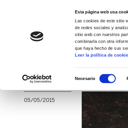
Esta página web usa cook
Las cookies de este sitio 
de redes sociales y analiz
sitio web con nuestros par
combinarla con otra inform
16º CONGRESO
ALDA
MANU ROBLES-ARANG
que haya hecho de sus ser
Leer la política de cooki
ELA convoca a parti
Selección
residencias de Gip
Necesario
de
consentimiento
05/05/2015