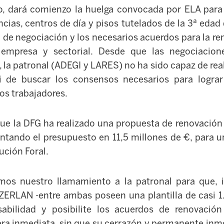
, dará comienzo la huelga convocada por ELA para 
cias, centros de día y pisos tutelados de la 3ª edad
o de negociación y los necesarios acuerdos para la r
empresa y sectorial. Desde que las negociacione
 la patronal (ADEGI y LARES) no ha sido capaz de rea
i de buscar los consensos necesarios para logra
os trabajadores.
ue la DFG ha realizado una propuesta de renovación
ntando el presupuesto en 11,5 millones de €, para u
ución Foral.
mos nuestro llamamiento a la patronal para que,
RLAN -entre ambas poseen una plantilla de casi 1.
abilidad y posibilite los acuerdos de renovación
ra inmediata, sin que su cerrazón y permanente inmo