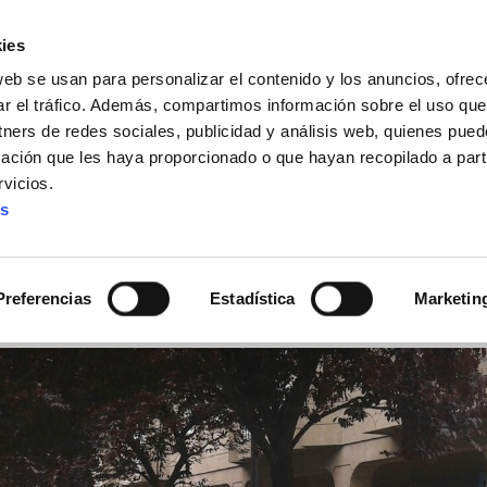
ies
web se usan para personalizar el contenido y los anuncios, ofrec
ar el tráfico. Además, compartimos información sobre el uso que
tners de redes sociales, publicidad y análisis web, quienes pue
ación que les haya proporcionado o que hayan recopilado a parti
IZ FUNDAZIOA
BIDELAGUN FUNDAZIOA
vicios.
es
r de hoy tres días de hu
uzkoa
Preferencias
Estadística
Marketin