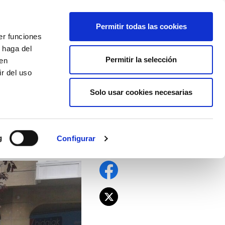
EU
ES
EN
FR
Permitir todas las cookies
er funciones
AFÍLIATE
 haga del
Permitir la selección
den
r del uso
Solo usar cookies necesarias
elga en las
g
Configurar