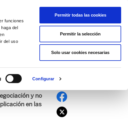
EU
ES
EN
FR
Permitir todas las cookies
er funciones
AFÍLIATE
 haga del
Permitir la selección
den
r del uso
Solo usar cookies necesarias
to de los posibles
g
Configurar
negociación y no
plicación en las