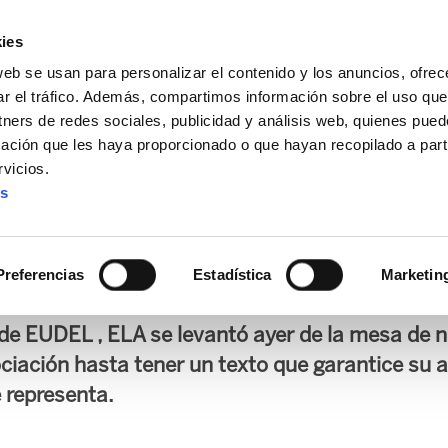
ies
web se usan para personalizar el contenido y los anuncios, ofrec
ar el tráfico. Además, compartimos información sobre el uso que
tners de redes sociales, publicidad y análisis web, quienes pue
ación que les haya proporcionado o que hayan recopilado a parti
IZ FUNDAZIOA
BIDELAGUN FUNDAZIOA
vicios.
es
garantías de cumplimien
a del Udalhitz
Preferencias
Estadística
Marketin
 de EUDEL , ELA se levantó ayer de la mesa de 
ciación hasta tener un texto que garantice su a
 representa.