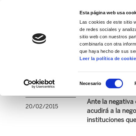
Esta página web usa cook
Las cookies de este sitio 
de redes sociales y analiz
sitio web con nuestros par
combinarla con otra inform
16º CONGRESO
ALDA
MANU ROBLES-ARANG
que haya hecho de sus ser
Leer la política de cooki
ELA exige a EUDEL 
Selección
acuerdos en la mes
Necesario
de
consentimiento
Ante la negativa
20/02/2015
acudirá a la nego
instituciones que