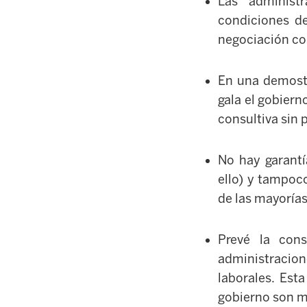
Las administr
condiciones de
negociación co
En una demostr
gala el gobiern
consultiva sin 
No hay garantí
ello) y tampoc
de las mayorías
Prevé la con
administracione
laborales. Est
gobierno son mu