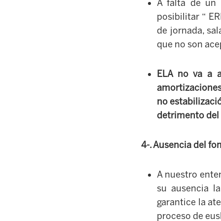
A falta de un 
posibilitar “ 
de jornada, sal
que no son ace
ELA no va a a
amortizaciones
no estabilizaci
detrimento del 
4-. Ausencia del f
A nuestro enten
su ausencia l
garantice la at
proceso de eus