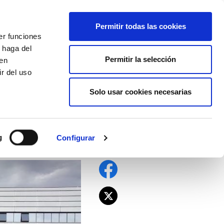
EU
ES
EN
FR
Permitir todas las cookies
er funciones
AFÍLIATE
 haga del
Permitir la selección
den
r del uso
Solo usar cookies necesarias
Ley de Empleo
g
Configurar