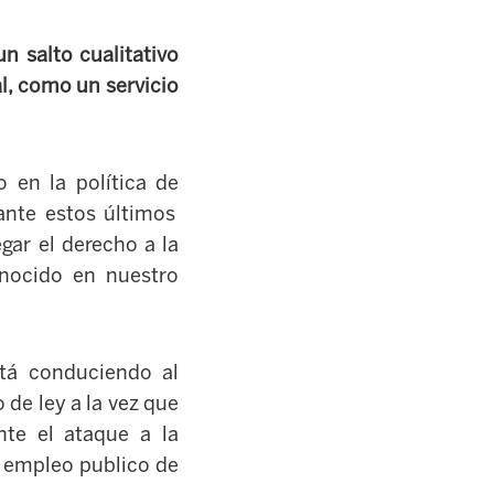
n salto cualitativo
l, como un servicio
co
en la política de
ante estos últimos
gar el derecho a la
onocido
en
nuestro
t
á
conduciendo al
 de ley
a la vez que
nte
el ataque a la
e empleo publico
de