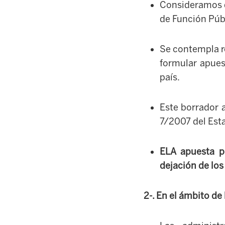
Consideramos q
de Función Púb
Se contempla r
formular apues
país.
Este borrador a
7/2007 del Est
ELA apuesta 
dejación de lo
2-. En el ámbito de