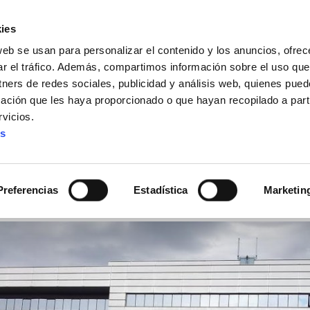
ies
web se usan para personalizar el contenido y los anuncios, ofrec
ar el tráfico. Además, compartimos información sobre el uso que
tners de redes sociales, publicidad y análisis web, quienes pue
ación que les haya proporcionado o que hayan recopilado a parti
IZ FUNDAZIOA
BIDELAGUN FUNDAZIOA
vicios.
es
da del Anteproyecto de 
Preferencias
Estadística
Marketin