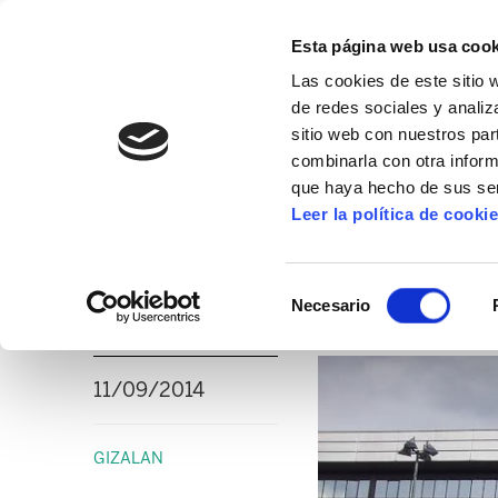
Esta página web usa cook
Las cookies de este sitio 
de redes sociales y analiz
sitio web con nuestros par
combinarla con otra inform
16º CONGRESO
ALDA
MANU ROBLES-ARANG
que haya hecho de sus ser
Leer la política de cooki
ELA exige la retira
Selección
Público
Necesario
de
consentimiento
11/09/2014
GIZALAN