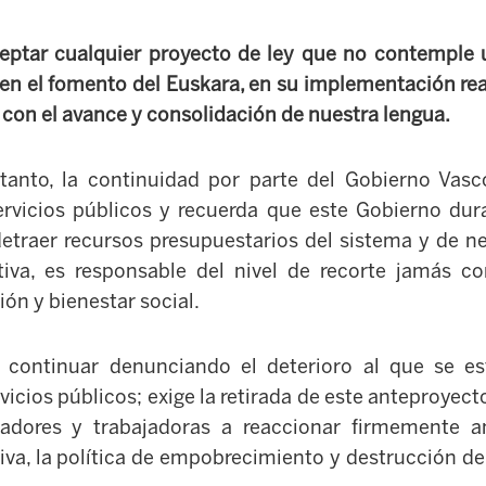
eptar cualquier proyecto de ley que no contemple u
 en el fomento del Euskara, en su implementación rea
on el avance y consolidación de nuestra lengua.
tanto,
la continuidad por parte del Gobierno Vas
ervicios públicos y recuerda que este
Gobiern
o
dur
detraer recursos presupuestarios del sistema y de ne
tiva,
es responsable del
nivel de recorte jamás c
ión y bienestar
social.
 continuar denunciando el deterioro al que se es
vicios públicos;
exige la retirada de est
e anteproyecto
jadores
y trabajadoras
a reaccionar firmemente
a
iva,
la política de empobrecimiento y destrucción d