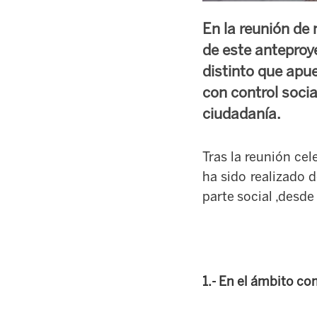
En la reunión de 
de este anteproy
distinto que apu
con control soci
ciudadanía.
Tras la reunión ce
ha sido realizado 
parte social ,desd
1.- En el ámbito co