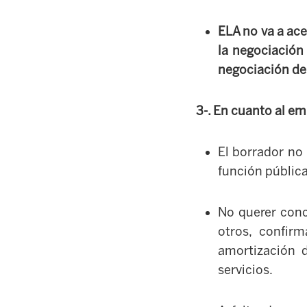
ELA no va a ace
la negociación
negociación de 
3-. En cuanto al e
El borrador no
función públic
No querer concr
otros, confir
amortización d
servicios.