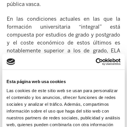
pública vasca.
En las condiciones actuales en las que la
formación universitaria “integral” está
compuesta por estudios de grado y postgrado
y el coste económico de estos últimos es
notablemente superior a los de grado, ELA
concluye que la implantación generalizada de
grados de tres años y másteres de dos, tendría
unas consecuencias nefastas para la clase
Esta página web usa cookies
trabajadora de Euskal Herria:
Las cookies de este sitio web se usan para personalizar
1.- Se eliminaría de facto el derecho a una
el contenido y los anuncios, ofrecer funciones de redes
sociales y analizar el tráfico. Además, compartimos
educación universitaria “integral” a una gran
información sobre el uso que haga del sitio web con
parte de la ciudadanía. La reducción de los
nuestros partners de redes sociales, publicidad y análisis
grados y ampliación de los postgrados recorta
web, quienes pueden combinarla con otra información