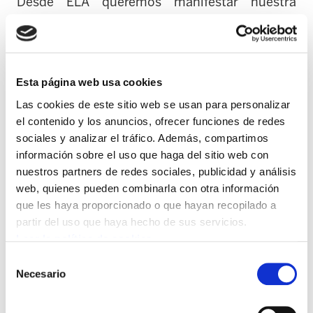
Desde ELA queremos manifestar nuestra
pública felicitación por el esfuerzo e
implicación de todas las personas que trabajan
en Savera. Gracias a todos ellos, ha sido
posible alcanzar este Acuerdo que supone la
Esta página web usa cookies
renovación del convenio de empresa. Convenio
Las cookies de este sitio web se usan para personalizar
de empresa que sigue en la línea de reforzar y
el contenido y los anuncios, ofrecer funciones de redes
priorizar un modelo empresarial donde se
sociales y analizar el tráfico. Además, compartimos
información sobre el uso que haga del sitio web con
garantiza un empleo digno y de calidad. Con la
nuestros partners de redes sociales, publicidad y análisis
consecución de este último convenio, son ya
web, quienes pueden combinarla con otra información
13 las personas que desde el año 2013 han
que les haya proporcionado o que hayan recopilado a
pasado de tener un contrato eventual y
partir del uso que haya hecho de sus servicios.
temporal a tener un contrato indefinido en
Leer la política de cookies
Savera.
Selección
Necesario
de
Así mismo, valoramos positivamente los
consentimiento
incrementos salariales alcanzados, así como el