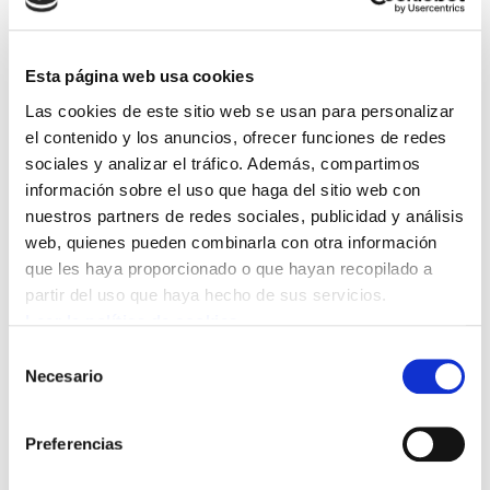
Y de aquellas directrices viene todo lo demás.
Igual que en el Plan Moderna, en el
Esta página web usa cookies
recientemente aprobado Consejo del Diálogo
Las cookies de este sitio web se usan para personalizar
Social también participan UGT, CCOO y la
el contenido y los anuncios, ofrecer funciones de redes
patronal CEN. En lo que concierne a los
sociales y analizar el tráfico. Además, compartimos
información sobre el uso que haga del sitio web con
servicios públicos, este órgano se constituye
nuestros partners de redes sociales, publicidad y análisis
con dos sindicatos que son minoría en las
web, quienes pueden combinarla con otra información
Administraciones Públicas de Navarra (suman
que les haya proporcionado o que hayan recopilado a
el 44% de la representación de los
partir del uso que haya hecho de sus servicios.
trabajadores/as). Pese a ello, se les
Leer la política de cookies
encomienda “el conocimiento previo de las
Selección
Necesario
actuaciones normativas y de otras actuaciones
de
consentimiento
de especial relevancia de la Admnistración”
(art. 2.2e). Además, les asigna como ámbito de
Preferencias
intervención “entidades y organismos públicos