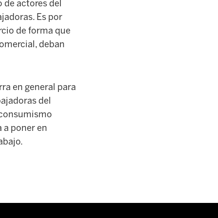
 de actores del
ajadoras. Es por
rcio de forma que
 comercial, deban
rra en general para
bajadoras del
el consumismo
a a poner en
abajo.