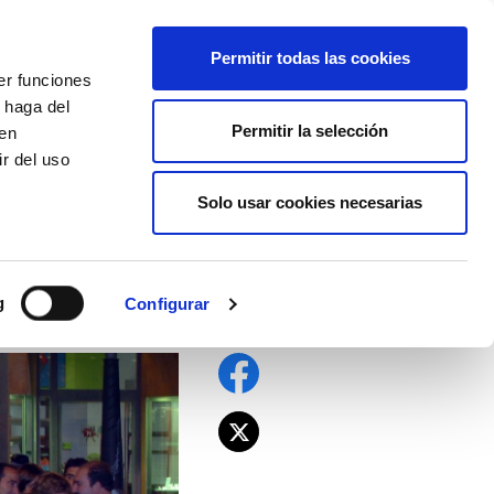
EU
ES
EN
FR
Permitir todas las cookies
er funciones
AFÍLIATE
 haga del
Permitir la selección
den
r del uso
Solo usar cookies necesarias
domingos y festivos
a
g
Configurar