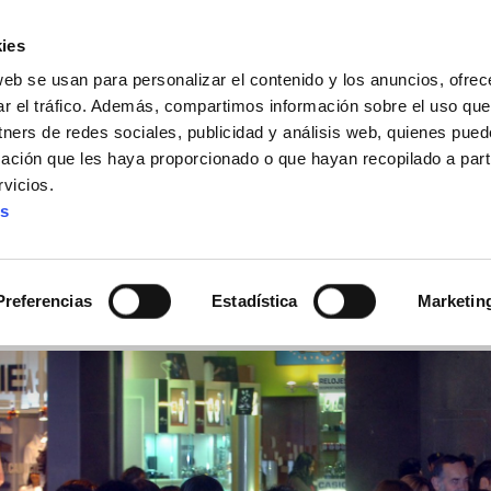
ies
web se usan para personalizar el contenido y los anuncios, ofrec
ar el tráfico. Además, compartimos información sobre el uso que
tners de redes sociales, publicidad y análisis web, quienes pue
ación que les haya proporcionado o que hayan recopilado a parti
IZ FUNDAZIOA
BIDELAGUN FUNDAZIOA
vicios.
es
puesta de aperturas en 
r el gobierno de Navarr
Preferencias
Estadística
Marketin