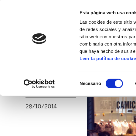
Esta página web usa cook
Las cookies de este sitio 
de redes sociales y analiz
sitio web con nuestros par
combinarla con otra inform
16º CONGRESO
ALDA
MANU ROBLES-ARANG
que haya hecho de sus ser
Leer la política de cooki
ELA rechaza la pro
Selección
para 2015 hecha po
Necesario
de
consentimiento
28/10/2014