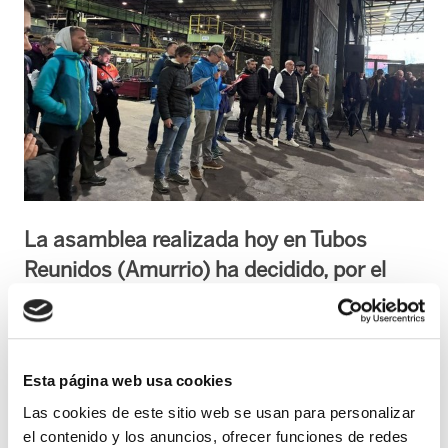
La asamblea realizada hoy en Tubos
Reunidos (Amurrio) ha decidido, por el
momento, dejar en suspenso la huelga
indefinida. ELA señala que la lucha en
Tubos Reunidos no ha llegado a su fin, y
Esta página web usa cookies
advierte de que el 26 y el 28 de mayo se
Las cookies de este sitio web se usan para personalizar
han convocado más jornadas de huelga.
el contenido y los anuncios, ofrecer funciones de redes