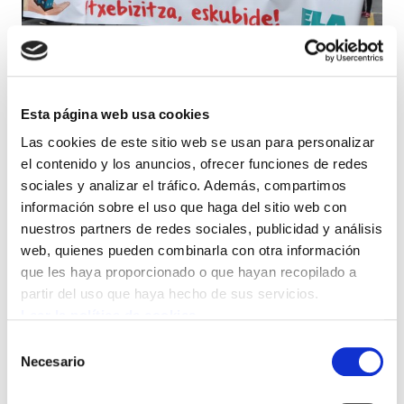
Esta página web usa cookies
Las cookies de este sitio web se usan para personalizar
ELA y la Fundación Manu Robles-Arangiz
el contenido y los anuncios, ofrecer funciones de redes
han organizado en Bilbao una jornada
sociales y analizar el tráfico. Además, compartimos
bajo el lema 'La vivienda en Hego Euskal
información sobre el uso que haga del sitio web con
nuestros partners de redes sociales, publicidad y análisis
Herria: situación y alternativas'. En
web, quienes pueden combinarla con otra información
primer lugar ha habido un acto de
que les haya proporcionado o que hayan recopilado a
formación; después se ha celebrado una
partir del uso que haya hecho de sus servicios.
manifestación.
Leer la política de cookies
Selección
Necesario
Durante el acto, en el que ha participado el
de
consentimiento
miembro de ATTAC Carlos Sánchez Mato, se ha