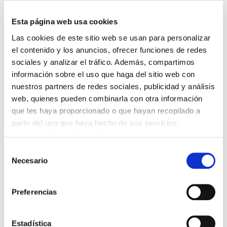
Esta página web usa cookies
Las cookies de este sitio web se usan para personalizar
el contenido y los anuncios, ofrecer funciones de redes
sociales y analizar el tráfico. Además, compartimos
información sobre el uso que haga del sitio web con
La sede de Bilbao ha sido escenario esta
nuestros partners de redes sociales, publicidad y análisis
web, quienes pueden combinarla con otra información
tarde de una concentración de los
que les haya proporcionado o que hayan recopilado a
trabajadores/as de la radio pública vasca
partir del uso que haya hecho de sus servicios.
para exigir la retirada del ERE de
Leer la política de cookies
extinción, que afecta al 10% de la
Selección
Necesario
plantilla.
de
consentimiento
La protesta ha coincidido con la reunión del
Preferencias
Consejo de Administración, que con los votos
del PNV, EH-Bildu y LAB aprobó la convocatoria
Estadística