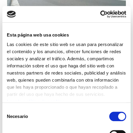
Esta página web usa cookies
Las cookies de este sitio web se usan para personalizar
el contenido y los anuncios, ofrecer funciones de redes
Los sindicatos ELA y LAB y diversas
sociales y analizar el tráfico. Además, compartimos
organizaciones sociales han convocado
información sobre el uso que haga del sitio web con
esta mañana en Donostia nuevas
nuestros partners de redes sociales, publicidad y análisis
movilizaciones contra la privatización de
web, quienes pueden combinarla con otra información
que les haya proporcionado o que hayan recopilado a
Kutxabank. Han exigido las medidas
partir del uso que haya hecho de sus servicios.
políticas y legislativas que sean
Leer la política de cookies
necesarias para mantener el carácter
Selección
social y público de las Cajas Vascas-
Necesario
de
Kutxabank.
consentimiento