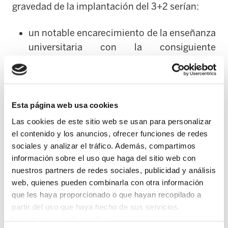
gravedad de la implantación del 3+2 serían:
un notable encarecimiento de la enseñanza
universitaria con la consiguiente
restricción del derecho a la enseñanza (se
restringiría el acceso a las familias con
menor poder adquisitivo haciéndola
accesible únicamente a las más
Esta página web usa cookies
pudientes);
Las cookies de este sitio web se usan para personalizar
el contenido y los anuncios, ofrecer funciones de redes
La desaparición de carreras universitarias;
sociales y analizar el tráfico. Además, compartimos
información sobre el uso que haga del sitio web con
nuestros partners de redes sociales, publicidad y análisis
Así como la disminución del alumnado con
web, quienes pueden combinarla con otra información
menor poder adquisitivo y la consiguiente
que les haya proporcionado o que hayan recopilado a
destrucción de empleo y de plazas
partir del uso que haya hecho de sus servicios.
docentes y de investigación.
Leer la política de cookies