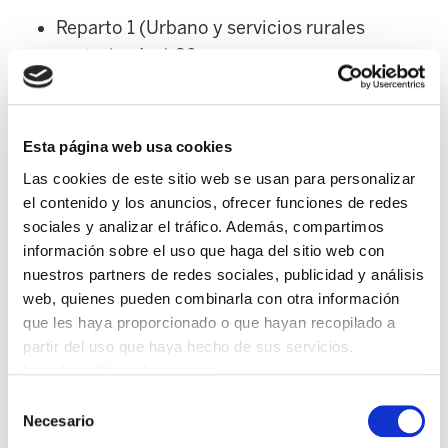
Reparto 1 (Urbano y servicios rurales
motorizados) 39.
Reparto 2 Pie (Urbano y servicios rurales
no motorizados) 34.
Esta página web usa cookies
Las cookies de este sitio web se usan para personalizar
Atención cliente (Oficinas). Tiempo
el contenido y los anuncios, ofrecer funciones de redes
completo 2. Tiempo parcial 10.
sociales y analizar el tráfico. Además, compartimos
información sobre el uso que haga del sitio web con
Navarra: 54
nuestros partners de redes sociales, publicidad y análisis
web, quienes pueden combinarla con otra información
Reparto 1 (Urbano y servicios rurales
que les haya proporcionado o que hayan recopilado a
motorizados) 38.
partir del uso que haya hecho de sus servicios.
Leer la política de cookies
Reparto 2 Pie (Urbano y servicios rurales
Selección
Necesario
de
no motorizados) 11.