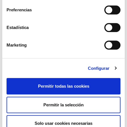
consentimiento
Atención cliente (Oficinas). Tiempo
Preferencias
completo 2. Tiempo parcial 3.
Estadística
El importe a abonar para participar en el
proceso selectivo será en función de los
Marketing
puestos de trabajo seleccionados por los
participantes y se deberá realizar el pago
dentro del mismo plazo previsto para las
Configurar
solicitudes online, siendo las cuantías:
Prueba Reparto y Agente/clasificación:
Permitir todas las cookies
11,65 euros.
Permitir la selección
Prueba Atención al cliente: 11,65 euros.
Para facilitar la adquisición de conocimientos
Solo usar cookies necesarias