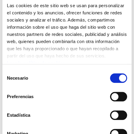
que no sepa euskera tenga la oportunidad de
Las cookies de este sitio web se usan para personalizar
aprenderlo. Defendemos también que, si una
el contenido y los anuncios, ofrecer funciones de redes
persona realiza el esfuerzo de aprender euskera
sociales y analizar el tráfico. Además, compartimos
pero no obtiene la certificación, se contemple
información sobre el uso que haga del sitio web con
nuestros partners de redes sociales, publicidad y análisis
una excepción en el requisito lingüístico.
web, quienes pueden combinarla con otra información
que les haya proporcionado o que hayan recopilado a
A estas propuestas solo pueden oponerse
partir del uso que haya hecho de sus servicios.
quienes quieren imponer la supremacía del
Leer la política de cookies
castellano. Y los hay. Son partidos políticos y
Selección
sindicatos que han condenado al alumnado del
Necesario
de
sistema educativo a no conocer el euskera (al
consentimiento
imponer los modelos A y B en el debate de la
Preferencias
Ley de Educación). Después, pretenden
reservar puestos de trabajo públicos para esas
Estadística
personas que no saben euskera. Les niegan el
euskera cuando son estudiantes y, cuando son
Marketing