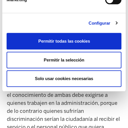
adultas, defienden que están discriminadas
para trabajar en la administración.
Estos agentes se muestran a favor del euskera,
Configurar
siempre que esté subordinado al castellano.
Sin embargo, son quienes se han alineado con
Permitir todas las cookies
la extrema derecha en materia lingüística (en
contra de lo que sus propios partidos y
Permitir la selección
sindicatos defienden en Cataluña, Baleares,
Valencia o Galicia). En esos territorios tienen
Solo usar cookies necesarias
claro que el sistema educativo debe garantizar
el aprendizaje de ambas lenguas oficiales y que
el conocimiento de ambas debe exigirse a
quienes trabajen en la administración, porque
de lo contrario quienes sufrirían
discriminación serían la ciudadanía al recibir el
servicio o el personal público que quiera