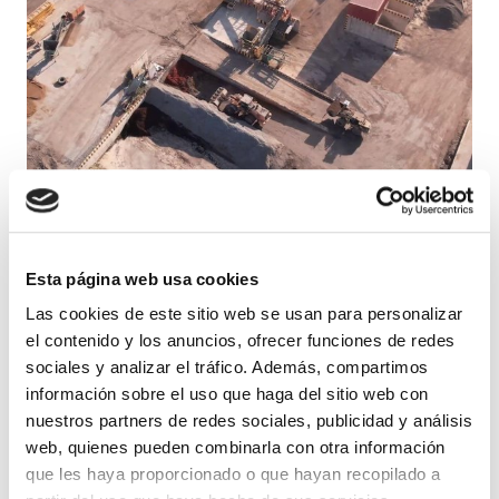
Un trabajador de 52 años ha fallecido hoy,
Esta página web usa cookies
26 de marzo de 2026, tras ser golpeado
Las cookies de este sitio web se usan para personalizar
por una pala cargadora en una empresa
el contenido y los anuncios, ofrecer funciones de redes
de gestión de residuos ubicada en el
sociales y analizar el tráfico. Además, compartimos
polígono ganadero de Valtierra.
información sobre el uso que haga del sitio web con
nuestros partners de redes sociales, publicidad y análisis
ELA continúa investigando para esclarecer lo
web, quienes pueden combinarla con otra información
ocurrido. Ya son 12 las personas trabajadoras
que les haya proporcionado o que hayan recopilado a