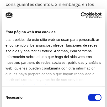
consiguientes decretos. Sin embargo, en los
últimos años los tribunales están haciendo una
interpretación restrictiva de aquellas leyes. Se
está reinterpretando el índice de preceptividad:
Lo que inicialmente era un mínimo para
Esta página web usa cookies
impulsar la euskaldunización de las
Las cookies de este sitio web se usan para personalizar
administraciones es interpretado por muchos
el contenido y los anuncios, ofrecer funciones de redes
jueces como límite máximo, lo que impide
sociales y analizar el tráfico. Además, compartimos
información sobre el uso que haga del sitio web con
extender la exigencia del euskera.
nuestros partners de redes sociales, publicidad y análisis
web, quienes pueden combinarla con otra información
La situación es aún peor en Nafarroa. La
que les haya proporcionado o que hayan recopilado a
zonificación lingüística condiciona los
partir del uso que haya hecho de sus servicios.
derechos de la población en función de la zona
Leer la política de cookies
donde vive, la presencia del euskera es muy
Selección
reducida en la zona mixta, y casi nula en la no
Necesario
de
euskaldun. Además, la normativa establecida
consentimiento