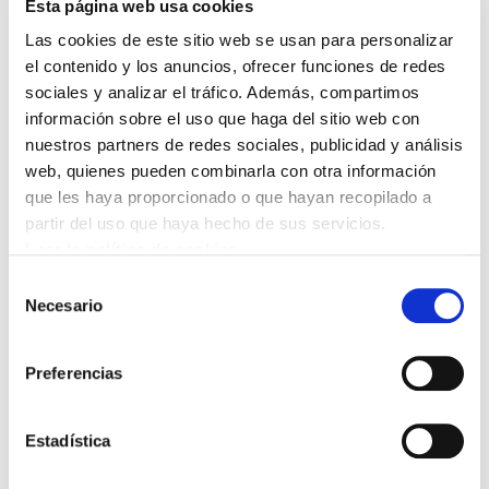
situación del profesorado de Audición y
Esta página web usa cookies
Lenguaje (ALE) y defender el servicio que
Las cookies de este sitio web se usan para personalizar
presta al alumnado con necesidades
el contenido y los anuncios, ofrecer funciones de redes
sociales y analizar el tráfico. Además, compartimos
específicas.
información sobre el uso que haga del sitio web con
nuestros partners de redes sociales, publicidad y análisis
Alerta de la supresión de varios puestos
web, quienes pueden combinarla con otra información
EHI/ALE y de la incertidumbre existente sobre
que les haya proporcionado o que hayan recopilado a
la organización de este servicio de cara al
partir del uso que haya hecho de sus servicios.
próximo curso. Según denuncia, la falta de
Leer la política de cookies
ratios que regulen la atención directa al
Selección
alumnado sigue permitiendo que algunos
Necesario
de
profesionales atiendan a más de 50
consentimiento
estudiantes cada semana.
Preferencias
Además, el profesorado ALE deberá asumir
Estadística
nuevas funciones preventivas a partir del
próximo curso, aunque todavía no se han