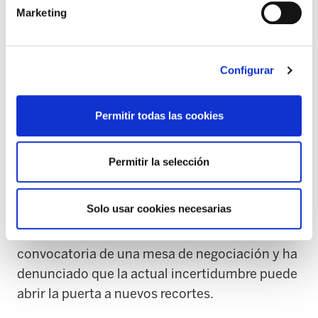
Marketing
concretado sus tareas ni cómo se
compatibilizarán con la atención directa que
ya realizan.
Configurar
ELA advierte de que el Departamento de
Educación podría reducir en los próximos años
Permitir todas las cookies
el perfil del alumnado que puede acceder a
este apoyo especializado, lo que supondría un
Permitir la selección
deterioro tanto de las condiciones laborales
del personal como de los recursos educativos
Solo usar cookies necesarias
destinados al alumnado más vulnerable. Ante
esta situación, ELA ha solicitado la
convocatoria de una mesa de negociación y ha
denunciado que la actual incertidumbre puede
abrir la puerta a nuevos recortes.