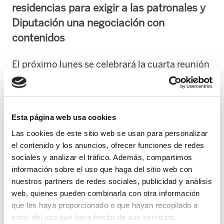
residencias para exigir a las patronales y
Diputación una negociación con
contenidos
El próximo lunes se celebrará la cuarta reunión
de la Mesa Negociadora para un nuevo
convenio en residencias de Gipuzkoa. ELA
denuncia que, hasta ahora, las patronales no
Esta página web usa cookies
han querido negociar sobre las
Las cookies de este sitio web se usan para personalizar
reivindicaciones de las plantillas ni han
el contenido y los anuncios, ofrecer funciones de redes
abordado los principales problemas del sector,
sociales y analizar el tráfico. Además, compartimos
con 5.000 personas trabajadoras, la mayoría
información sobre el uso que haga del sitio web con
mujeres. Aunque el servicio que ofrecen está
nuestros partners de redes sociales, publicidad y análisis
financiado al 90% con dinero público
web, quienes pueden combinarla con otra información
mediante la Diputación, sus condiciones
que les haya proporcionado o que hayan recopilado a
partir del uso que haya hecho de sus servicios.
laborales son precarias, critica ELA.