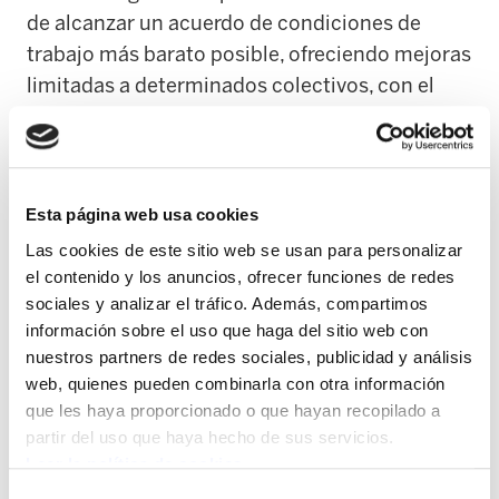
de alcanzar un acuerdo de condiciones de
trabajo más barato posible, ofreciendo mejoras
limitadas a determinados colectivos, con el
apoyo de los sindicatos corporativos, y
dejando a un lado las necesidades del resto de
trabajadores y trabajadoras. Sólo así puede
entenderse el silencio del Sindicato Médico en
Esta página web usa cookies
la Mesa Sectorial sobre la huelga o sus
Las cookies de este sitio web se usan para personalizar
reivindicaciones. Todas las categorías de
el contenido y los anuncios, ofrecer funciones de redes
Osakidetza soportan condiciones de trabajo
sociales y analizar el tráfico. Además, compartimos
información sobre el uso que haga del sitio web con
precarias y la solución no puede limitarse
nuestros partners de redes sociales, publicidad y análisis
limitarse e mejorar la situación de unos pocos
web, quienes pueden combinarla con otra información
colectivos", han señalado las representantes de
que les haya proporcionado o que hayan recopilado a
Osakidetza.
partir del uso que haya hecho de sus servicios.
Leer la política de cookies
Según ELA, los 70 millones de euros que ha
Selección