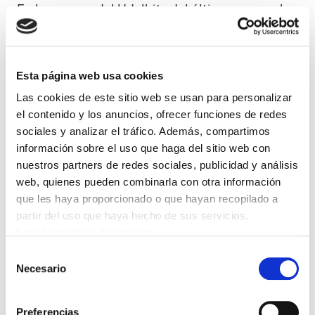
En las mesas del Udalhitz del último mes no ha
habido pasos adelante, pero debido a las
huelgas y movilizaciones, Eudel nos hizo llegar
una nueva propuesta.
Esta página web usa cookies
Las cookies de este sitio web se usan para personalizar
El nuevo texto pone sobre la mesa algunos
el contenido y los anuncios, ofrecer funciones de redes
contenidos, y ELA y LAB los hemos tomado
sociales y analizar el tráfico. Además, compartimos
como un paso adelante, pero no son
información sobre el uso que haga del sitio web con
suficientes porque faltan reivindicaciones. De
nuestros partners de redes sociales, publicidad y análisis
web, quienes pueden combinarla con otra información
hecho, faltan, entre otras, las siguientes
que les haya proporcionado o que hayan recopilado a
reivindicaciones: la recuperación del poder
partir del uso que haya hecho de sus servicios.
adquisitivo perdido y que los salarios futuros
Leer la política de cookies
no se decidan en Madrid, medidas concretas
Selección
para evitar las privatizaciones y la publificación
Necesario
de
de esos servicios subrogando al personal
consentimiento
propio, medidas concretas para los planes de
Preferencias