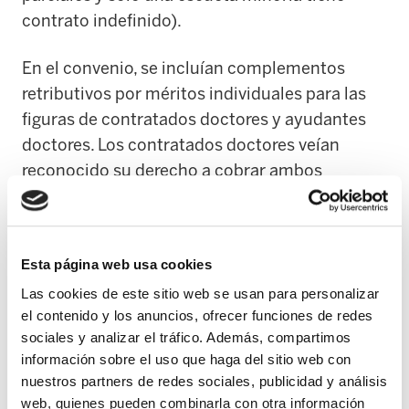
contrato indefinido).
En el convenio, se incluían complementos
retributivos por méritos individuales para las
figuras de contratados doctores y ayudantes
doctores. Los contratados doctores veían
reconocido su derecho a cobrar ambos
complementos y los ayudantes doctores, los
complementos por méritos docentes. Sin
embargo, y pese a lo que el convenio colectivo
Esta página web usa cookies
recoge desde 2008, corresponde al Gobierno
Las cookies de este sitio web se usan para personalizar
de Navarra reglamentar mediante Decreto Foral
el contenido y los anuncios, ofrecer funciones de redes
cómo deben abonarse dichos complementos.
sociales y analizar el tráfico. Además, compartimos
información sobre el uso que haga del sitio web con
Pues bien, pasados seis años y medio y en
nuestros partners de redes sociales, publicidad y análisis
vísperas de dos procesos electorales (al
web, quienes pueden combinarla con otra información