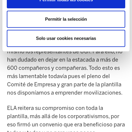
En esta maniobra, Lafuente y UPN han tenido a
la corporativa Asociación de Profesores
Contratados y a UGT, que se dice sindicato de
Permitir la selección
clase, como aliados. Con este acuerdo, los
miembros de la Asociación de Profesores
Solo usar cookies necesarias
Contratados logran subirse el sueldo y lo
mismo los representantes de UGT. Para ello, no
han dudado en dejar en la estacada a más de
600 compañeros y compañeras. Todo esto es
más lamentable todavía pues el pleno del
Comité de Empresa y gran parte de la plantilla
nos disponíamos a emprender movilizaciones.
ELA reitera su compromiso con toda la
plantilla, más allá de los corporativismos, por
eso firmó un convenio que era beneficioso para