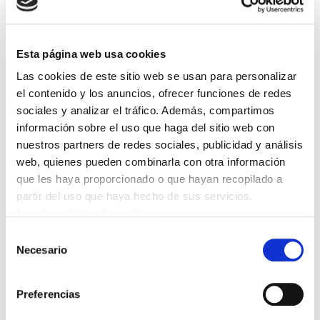
2028 que incorpora mejoras relevantes en una
planta que emplea a unas 140 personas, en su
Esta página web usa cookies
mayoría mujeres. Además, Artiach Orozko es
una de las primeras empresas de Euskal Herria
Las cookies de este sitio web se usan para personalizar
el contenido y los anuncios, ofrecer funciones de redes
en incorporar el vinculograma socioafectivo en
sociales y analizar el tráfico. Además, compartimos
su convenio.
información sobre el uso que haga del sitio web con
nuestros partners de redes sociales, publicidad y análisis
Esta medida de conciliación permitirá a las
web, quienes pueden combinarla con otra información
personas trabajadoras designar a personas de
que les haya proporcionado o que hayan recopilado a
su entorno cercano, aunque no exista relación
partir del uso que haya hecho de sus servicios.
de consanguinidad o afinidad, para poder
Leer la política de cookies
acceder a determinados permisos y derechos
Selección
Necesario
vinculados a los cuidados, como
de
consentimiento
hospitalizaciones, excedencias o permisos
retribuidos.
Preferencias