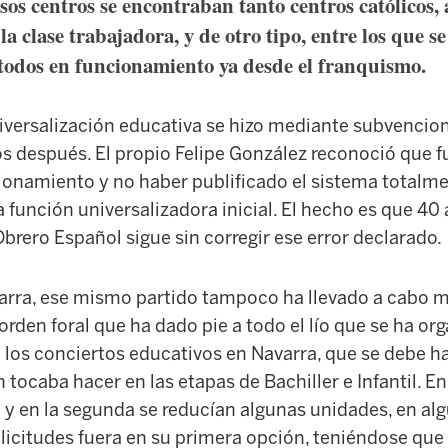
sos centros se encontraban tanto centros católicos, a
la clase trabajadora, y de otro tipo, entre los que s
 todos en funcionamiento ya desde el franquismo.
iversalización educativa se hizo mediante subvencion
s después. El propio Felipe González reconoció que f
ionamiento y no haber publificado el sistema totalm
función universalizadora inicial. El hecho es que 40 
Obrero Español sigue sin corregir ese error declarado.
varra, ese mismo partido tampoco ha llevado a cabo 
 orden foral que ha dado pie a todo el lío que se ha o
e los conciertos educativos en Navarra, que se debe h
 tocaba hacer en las etapas de Bachiller e Infantil. En
 y en la segunda se reducían algunas unidades, en al
licitudes fuera en su primera opción, teniéndose que 