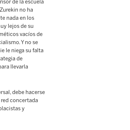
nsor de la escuela
-Zurekin no ha
te nada en los
y lejos de su
méticos vacíos de
ialismo. Y no se
e le niega su falta
rategia de
ara llevarla
ersal, debe hacerse
a red concertada
placistas y