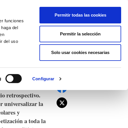
EU
ES
EN
FR
Permitir todas las cookies
er funciones
AFÍLIATE
 haga del
Permitir la selección
den
r del uso
Solo usar cookies necesarias
como arma electoral
g
Configurar
 educación,
io retrospectivo.
 universalizar la
colares y
etización a toda la