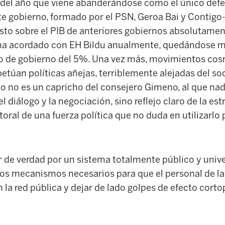
del año que viene abanderándose como el único defe
te gobierno, formado por el PSN, Geroa Bai y Contigo
sto sobre el PIB de anteriores gobiernos absolutamen
ha acordado con EH Bildu anualmente, quedándose mu
 de gobierno del 5%. Una vez más, movimientos cos
túan políticas añejas, terriblemente alejadas del soc
to no es un capricho del consejero Gimeno, al que nadi
 diálogo y la negociación, sino reflejo claro de la est
ral de una fuerza política que no duda en utilizarlo p
r de verdad por un sistema totalmente público y univ
 los mecanismos necesarios para que el personal de l
 la red pública y dejar de lado golpes de efecto corto