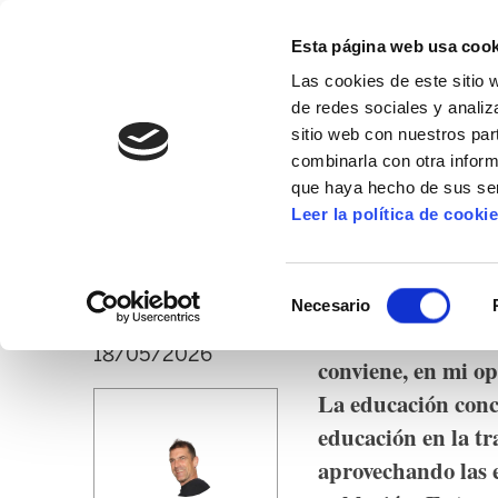
Esta página web usa cook
Las cookies de este sitio 
de redes sociales y analiz
sitio web con nuestros par
combinarla con otra inform
16º CONGRESO
ALDA
MANU ROBLES-ARANG
que haya hecho de sus ser
Leer la política de cooki
Una educación infra
Selección
Necesario
de
Con respecto a tod
consentimiento
18/05/2026
conviene, en mi op
La educación conce
educación en la tr
aprovechando las es