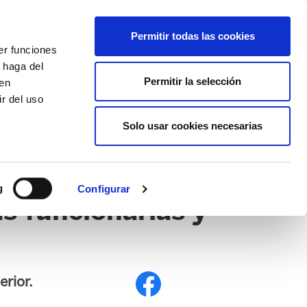
EU
ES
EN
FR
Permitir todas las cookies
er funciones
AFÍLIATE
 haga del
Permitir la selección
den
r del uso
Solo usar cookies necesarias
IONES
SEGURIDAD Y SALUD LABORAL
PROVISIÓN DE PU
g
Configurar
as funcionarias y
rior.