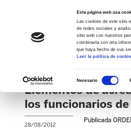
Esta página web usa cook
Las cookies de este sitio 
de redes sociales y analiz
sitio web con nuestros par
combinarla con otra inform
que haya hecho de sus ser
TEMAS ADMINISTRATIVOS
Leer la política de cooki
NORMATIVAS
TEMAS ADMINISTRATIVOS / ÚLT
Selección
Necesario
de
Elementos de acredi
consentimiento
los funcionarios de
Publicada ORDEN 
28/08/2012