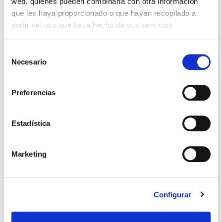
web, quienes pueden combinarla con otra información
PROVISIÓN DE PUESTOS
que les haya proporcionado o que hayan recopilado a
partir del uso que haya hecho de sus servicios.
EUSKARA
Leer la política de cookies
FORMACIÓN
Selección
Necesario
de
consentimiento
OPES
Preferencias
DENUNCIAS SALUD LABORAL
Estadística
SOLICITUDES Y FORMULARIOS
NORMATIVAS
Marketing
FORMACION
Configurar
PLAN ACTIVIDADES AVPE,
CONVOCATORIAS Y TEMARIOS