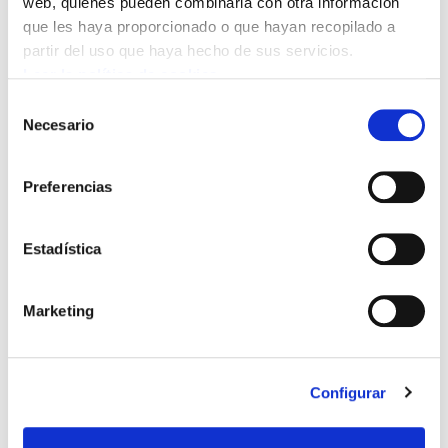
web, quienes pueden combinarla con otra información
PROVISIÓN DE PUESTOS
que les haya proporcionado o que hayan recopilado a
partir del uso que haya hecho de sus servicios.
EUSKARA
Leer la política de cookies
FORMACIÓN
Selección
Necesario
de
consentimiento
OPES
Preferencias
DENUNCIAS SALUD LABORAL
Estadística
SOLICITUDES Y FORMULARIOS
NORMATIVAS
Marketing
FORMACION
Configurar
PLAN ACTIVIDADES AVPE,
CONVOCATORIAS Y TEMARIOS