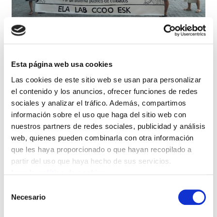
INTERVENCIÓN SOCIAL ARABA
Esta página web usa cookies
ELA alcanza un preacuerdo para el nuevo convenio
Las cookies de este sitio web se usan para personalizar
el contenido y los anuncios, ofrecer funciones de redes
sociales y analizar el tráfico. Además, compartimos
información sobre el uso que haga del sitio web con
nuestros partners de redes sociales, publicidad y análisis
web, quienes pueden combinarla con otra información
que les haya proporcionado o que hayan recopilado a
partir del uso que haya hecho de sus servicios.
Leer la política de cookies
Selección
Necesario
de
COMERCIO TEXTIL Y CALZADO
consentimiento
ELA logra mantener la prioridad de los convenios