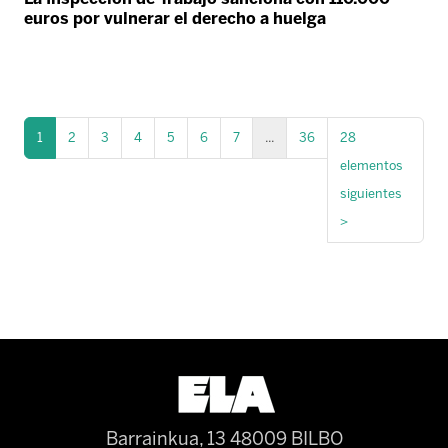
euros por vulnerar el derecho a huelga
1
2
3
4
5
6
7
...
36
28
elementos
siguientes
>
Barrainkua, 13 48009 BILBO