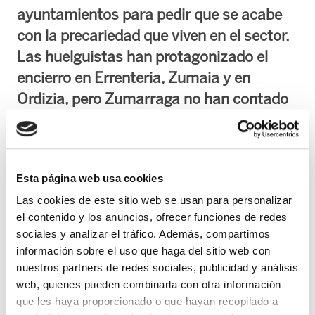
ayuntamientos para pedir que se acabe
con la precariedad que viven en el sector.
Las huelguistas han protagonizado el
encierro en Errenteria, Zumaia y en
Ordizia, pero Zumarraga no han contado
con el apoyo del gobierno municipal y no
han podido realizarlo.
El conflicto laboral de las Residencias y centros
Esta página web usa cookies
de día de Gipuzkoa ha cumplido 171 días de
Las cookies de este sitio web se usan para personalizar
huelga las trabajadores de las residencias San
el contenido y los anuncios, ofrecer funciones de redes
sociales y analizar el tráfico. Además, compartimos
José de Ordizia han iniciado un encierro en su
información sobre el uso que haga del sitio web con
ayuntamiento. Ayer lo hicieron en Errenteria y
nuestros partners de redes sociales, publicidad y análisis
Zumaia. En Zumarraga, por el contrario, las
web, quienes pueden combinarla con otra información
huelguistas de Argixo no han podido celebrar el
que les haya proporcionado o que hayan recopilado a