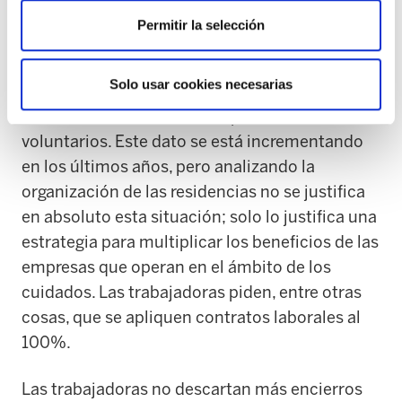
todas, exijan para que el convenio contemple
Permitir la selección
medidas para acabar con la parcialidad.
Solo usar cookies necesarias
De hecho, hoy, casi la mitad de las trabajadoras
del sector tienen contratos parciales no
voluntarios. Este dato se está incrementando
en los últimos años, pero analizando la
organización de las residencias no se justifica
en absoluto esta situación; solo lo justifica una
estrategia para multiplicar los beneficios de las
empresas que operan en el ámbito de los
cuidados. Las trabajadoras piden, entre otras
cosas, que se apliquen contratos laborales al
100%.
Las trabajadoras no descartan más encierros